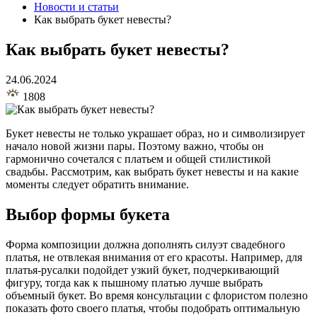
Новости и статьи
Как выбрать букет невесты?
Как выбрать букет невесты?
24.06.2024
1808
Букет невесты не только украшает образ, но и символизирует
начало новой жизни пары. Поэтому важно, чтобы он
гармонично сочетался с платьем и общей стилистикой
свадьбы. Рассмотрим, как выбрать букет невесты и на какие
моменты следует обратить внимание.
Выбор формы букета
Форма композиции должна дополнять силуэт свадебного
платья, не отвлекая внимания от его красоты. Например, для
платья-русалки подойдет узкий букет, подчеркивающий
фигуру, тогда как к пышному платью лучше выбрать
объемный букет. Во время консультации с флористом полезно
показать фото своего платья, чтобы подобрать оптимальную