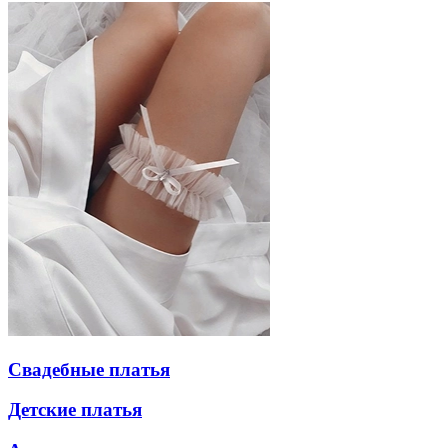
Свадебные платья
Детские платья