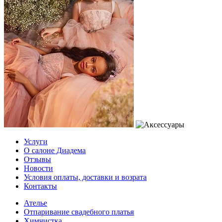
Услуги
O салоне Диадема
Отзывы
Новости
Условия оплаты, доставки и возрата
Контакты
Ателье
Отпаривание свадебного платья
Химчистка