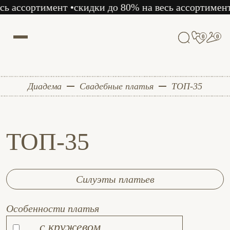
нт •
скидки до 80% на весь ассортимент • скидки до 
0
0
Диадема
Свадебные платья
ТОП-35
ТОП-35
Силуэты платьев
Особенности платья
c кружевом