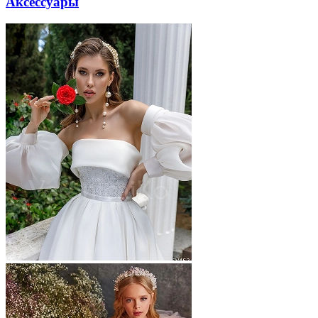
Аксессуары