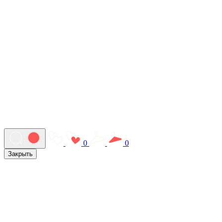
0
0
Закрыть