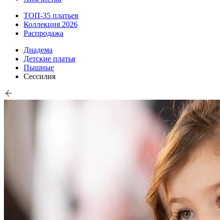
ТОП-35 платьев
Коллекция 2026
Распродажа
Диадема
Детские платья
Пышные
Сессилия