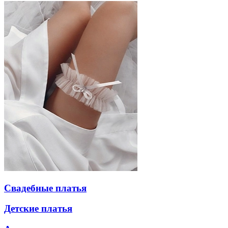
Свадебные платья
Детские платья