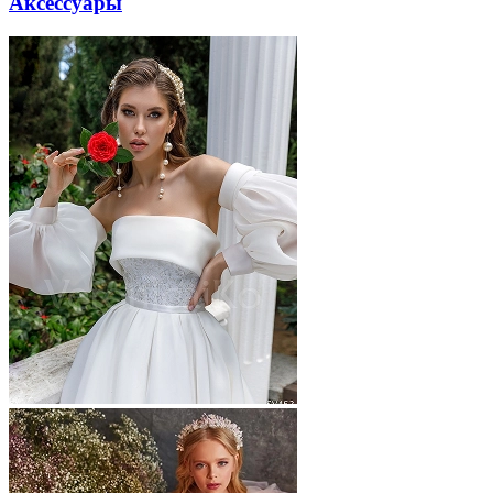
Аксессуары