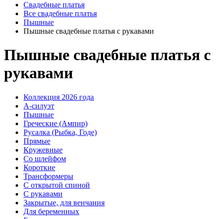
Свадебные платья
Все свадебные платья
Пышные
Пышные свадебные платья с рукавами
Пышные свадебные платья с
рукавами
Коллекция 2026 года
А-силуэт
Пышные
Греческие (Ампир)
Русалка (Рыбка, Годе)
Прямые
Кружевные
Со шлейфом
Короткие
Трансформеры
С открытой спиной
С рукавами
Закрытые, для венчания
Для беременных