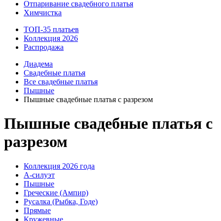
Отпаривание свадебного платья
Химчистка
ТОП-35 платьев
Коллекция 2026
Распродажа
Диадема
Свадебные платья
Все свадебные платья
Пышные
Пышные свадебные платья с разрезом
Пышные свадебные платья с
разрезом
Коллекция 2026 года
А-силуэт
Пышные
Греческие (Ампир)
Русалка (Рыбка, Годе)
Прямые
Кружевные