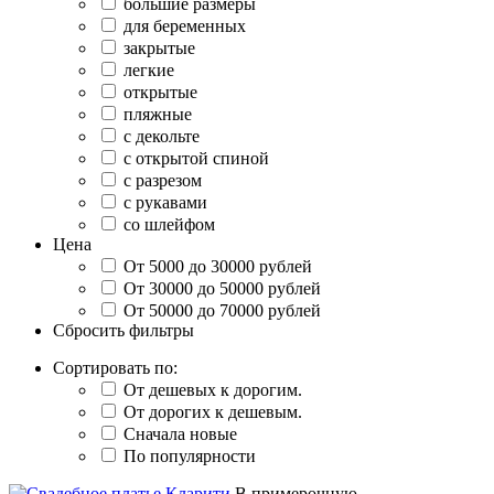
большие размеры
для беременных
закрытые
легкие
открытые
пляжные
с декольте
с открытой спиной
с разрезом
с рукавами
со шлейфом
Цена
От 5000 до 30000 рублей
От 30000 до 50000 рублей
От 50000 до 70000 рублей
Сбросить фильтры
Сортировать по:
От дешевых к дорогим.
От дорогих к дешевым.
Сначала новые
По популярности
В примерочную