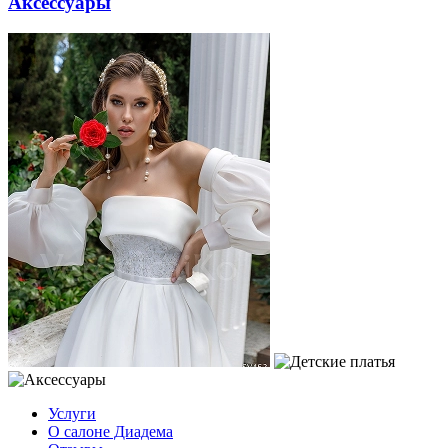
Аксессуары
Услуги
O салоне Диадема