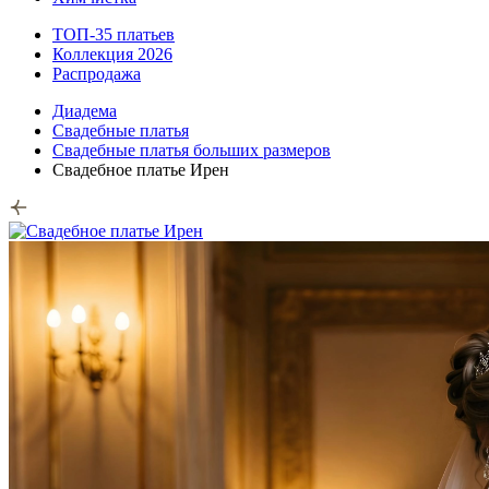
ТОП-35 платьев
Коллекция 2026
Распродажа
Диадема
Свадебные платья
Свадебные платья больших размеров
Свадебное платье Ирен