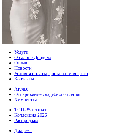
Услуги
O салоне Диадема
Отзывы
Новости
Условия оплаты, доставки и возрата
Контакты
Ателье
Отпаривание свадебного платья
Химчистка
ТОП-35 платьев
Коллекция 2026
Распродажа
Диадема