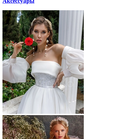
Аксессуары