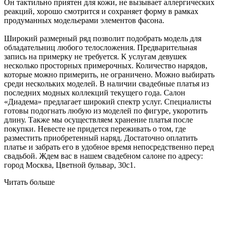
Он тактильно приятен для кожи, не вызывает аллергических
реакций, хорошо смотрится и сохраняет форму в рамках
продуманных модельерами элементов фасона.
Широкий размерный ряд позволит подобрать модель для
обладательниц любого телосложения. Предварительная
запись на примерку не требуется. К услугам девушек
несколько просторных примерочных. Количество нарядов,
которые можно примерить, не ограничено. Можно выбирать
среди нескольких моделей. В наличии свадебные платья из
последних модных коллекций текущего года. Салон
«Диадема» предлагает широкий спектр услуг. Специалисты
готовы подогнать любую из моделей по фигуре, укоротить
длину. Также мы осуществляем хранение платья после
покупки. Невесте не придется переживать о том, где
разместить приобретенный наряд. Достаточно оплатить
платье и забрать его в удобное время непосредственно перед
свадьбой. Ждем вас в нашем свадебном салоне по адресу:
город Москва, Цветной бульвар, 30с1.
Читать больше