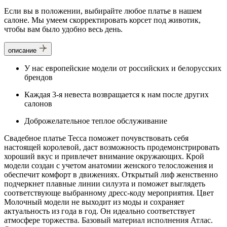
Если вы в положении, выбирайте любое платье в нашем
салоне. Мы умеем скорректировать корсет под животик,
чтобы вам было удобно весь день.
описание
У нас европейские модели от российских и белорусских
брендов
Каждая 3-я невеста возвращается к нам после других
салонов
Доброжелательное теплое обслуживание
Свадебное платье Тесса поможет почувствовать себя
настоящей королевой, даст возможность продемонстрировать
хороший вкус и привлечет внимание окружающих. Крой
модели создан с учетом анатомии женского телосложения и
обеспечит комфорт в движениях. Открытый лиф женственно
подчеркнет плавные линии силуэта и поможет выглядеть
соответствующе выбранному дресс-коду мероприятия. Цвет
Молочный модели не выходит из моды и сохраняет
актуальность из года в год. Он идеально соответствует
атмосфере торжества. Базовый материал исполнения Атлас.