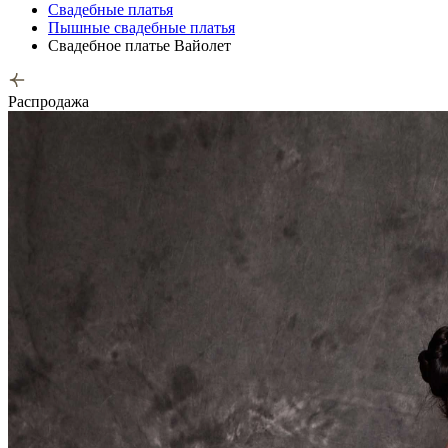
Свадебные платья
Пышные свадебные платья
Свадебное платье Вайолет
Распродажа