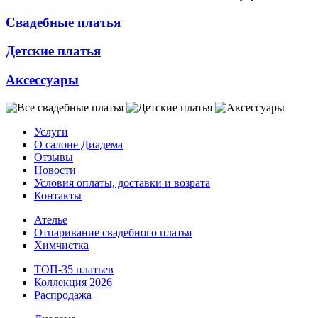
Свадебные платья
Детские платья
Аксессуары
Услуги
O салоне Диадема
Отзывы
Новости
Условия оплаты, доставки и возрата
Контакты
Ателье
Отпаривание свадебного платья
Химчистка
ТОП-35 платьев
Коллекция 2026
Распродажа