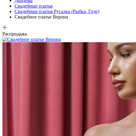
Диадема
Свадебные платья
Свадебные платья Русалка (Рыбка, Годе)
Свадебное платье Верона
Распродажа