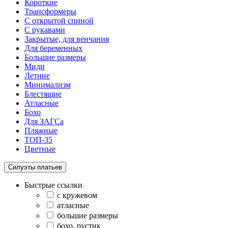
Короткие
Трансформеры
С открытой спиной
С рукавами
Закрытые, для венчания
Для беременных
Большие размеры
Миди
Летние
Минимализм
Блестящие
Атласные
Бохо
Для ЗАГСа
Пляжные
ТОП-35
Цветные
Силуэты платьев
Быстрые ссылки
c кружевом
атласные
большие размеры
бохо, рустик