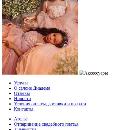
Услуги
O салоне Диадема
Отзывы
Новости
Условия оплаты, доставки и возрата
Контакты
Ателье
Отпаривание свадебного платья
Химчистка