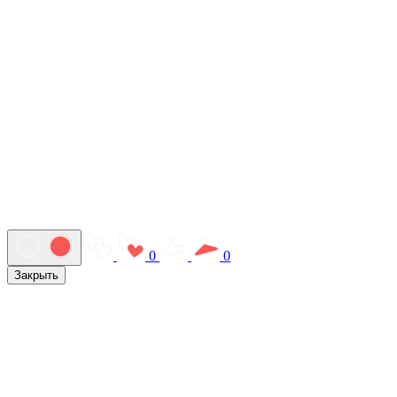
0
0
Закрыть