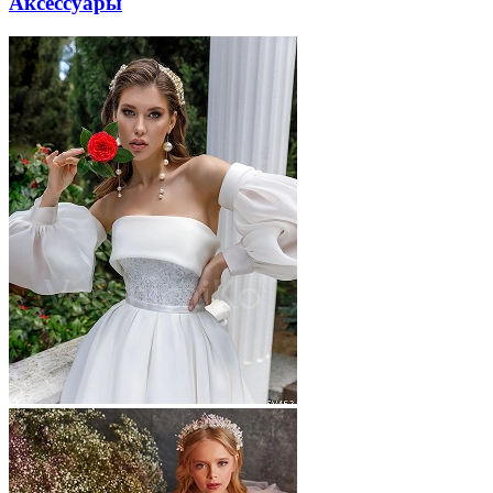
Аксессуары