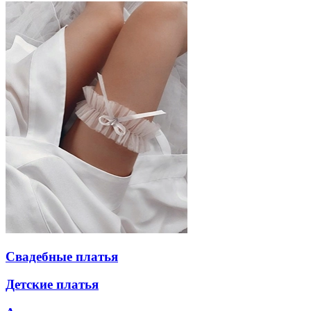
Свадебные платья
Детские платья