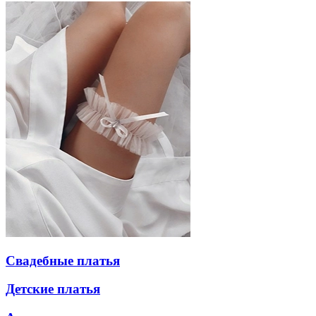
Свадебные платья
Детские платья