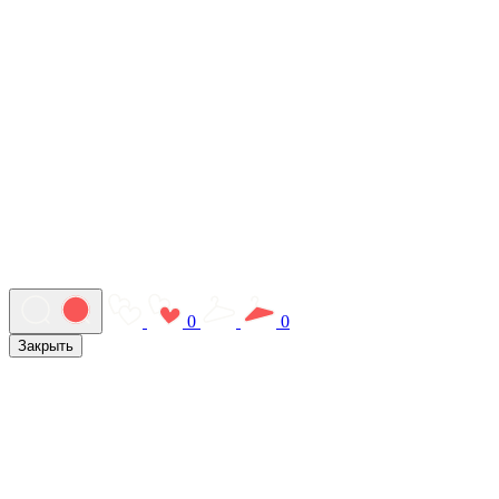
0
0
Закрыть