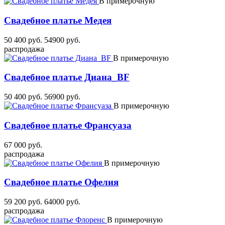
В примерочную
Свадебное платье Медея
50 400 руб.
54900 руб.
распродажа
В примерочную
Свадебное платье Диана_BF
50 400 руб.
56900 руб.
В примерочную
Свадебное платье Франсуаза
67 000 руб.
распродажа
В примерочную
Свадебное платье Офелия
59 200 руб.
64000 руб.
распродажа
В примерочную