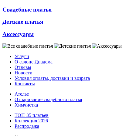
Свадебные платья
Детские платья
Аксессуары
Услуги
O салоне Диадема
Отзывы
Новости
Условия оплаты, доставки и возрата
Контакты
Ателье
Отпаривание свадебного платья
Химчистка
ТОП-35 платьев
Коллекция 2026
Распродажа