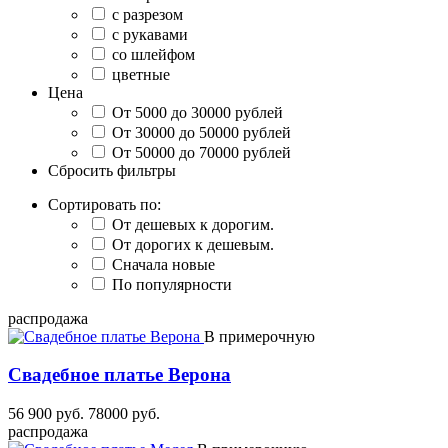
с разрезом
с рукавами
со шлейфом
цветные
Цена
От 5000 до 30000 рублей
От 30000 до 50000 рублей
От 50000 до 70000 рублей
Сбросить фильтры
Сортировать по:
От дешевых к дорогим.
От дорогих к дешевым.
Сначала новые
По популярности
распродажа
В примерочную
Свадебное платье Верона
56 900 руб.
78000 руб.
распродажа